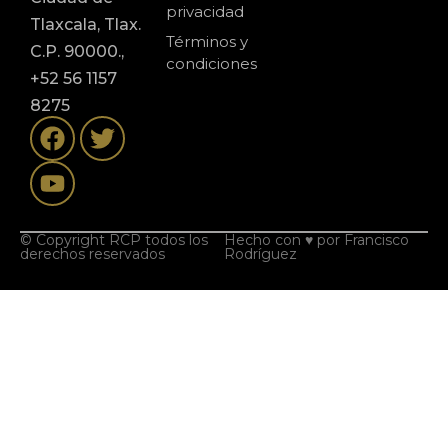
privacidad
Tlaxcala, Tlax.
Términos y
C.P. 90000.,
condiciones
+52 56 1157
8275
© Copyright RCP todos los
Hecho con ♥ por
Francisco
derechos reservados
Rodríguez