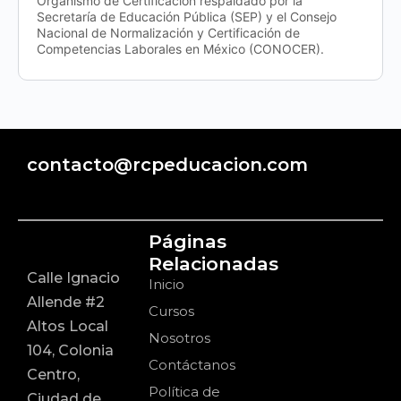
Organismo de Certificación respaldado por la
Secretaría de Educación Pública (SEP) y el Consejo
Nacional de Normalización y Certificación de
Competencias Laborales en México (CONOCER).
contacto@rcpeducacion.com
Páginas
Relacionadas
Calle Ignacio
Inicio
Allende #2
Cursos
Altos Local
Nosotros
104, Colonia
Contáctanos
Centro,
Política de
Ciudad de