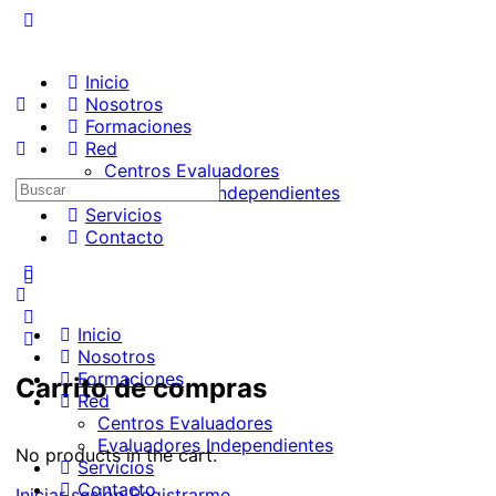
Inicio
Nosotros
Formaciones
Red
Centros Evaluadores
Evaluadores Independientes
Servicios
Contacto
Inicio
Nosotros
Formaciones
Carrito de compras
Red
Centros Evaluadores
Evaluadores Independientes
No products in the cart.
Servicios
Contacto
Iniciar sesión
Registrarme